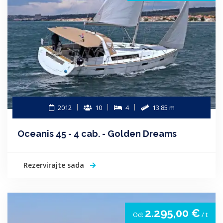
2012
10
4
13.85 m
Oceanis 45 - 4 cab. - Golden Dreams
Rezervirajte sada
2.295,00 €
Od:
/ t