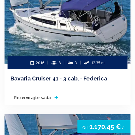
2016
8
3
12.35 m
Bavaria Cruiser 41 - 3 cab. - Federica
Rezervirajte sada
1.170,45 €
Od:
/ t