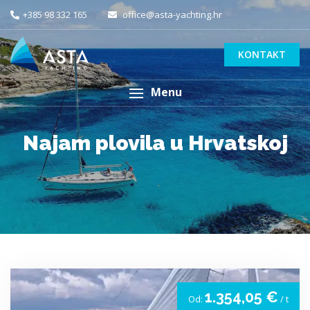
+385 98 332 165
office@asta-yachting.hr
KONTAKT
Menu
Najam plovila u Hrvatskoj
1.354,05 €
Od:
/ t