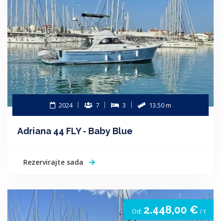
2024
7
3
13.50 m
Adriana 44 FLY - Baby Blue
Rezervirajte sada
2.448,00 €
Od:
/ t