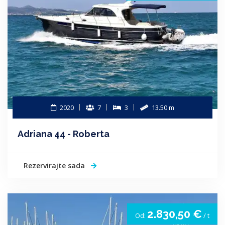
2020
7
3
13.50 m
Adriana 44 - Roberta
Rezervirajte sada
2.830,50 €
Od:
/ t