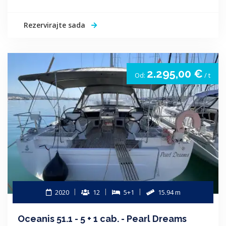
Rezervirajte sada
2.295,00 €
Od:
/ t
2020
12
5+1
15.94 m
Oceanis 51.1 - 5 + 1 cab. - Pearl Dreams