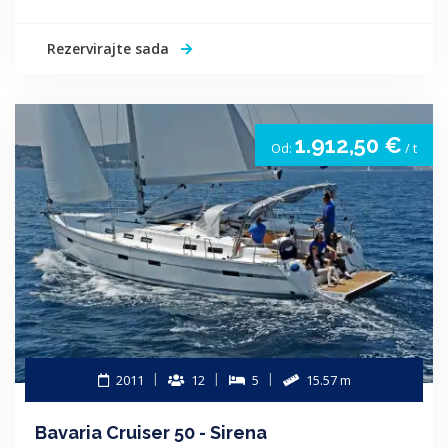
Rezervirajte sada
1.912,50 €
Od:
/ t
2011
12
5
15.57 m
Bavaria Cruiser 50 - Sirena