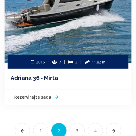
2016
7
3
11.82 m
Adriana 36 - Mirta
Rezervirajte sada
1
2
3
4