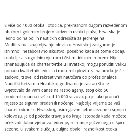
S više od 1000 otoka i otočića, prekrasnom dugom razvedenom
obalom i golemim brojem skrivenih uvala i plaža, Hrvatska je
jedno od najboljih nautičkih odredišta za jedrenje na
Mediteranu. Iznajmljivanje plovila u Hrvatskoj zasigurno je
iznimno i nezaboravno iskustvo, posebno kada se tome dodaju
topla ljeta s ugodnim vjetrom i čistim tirkiznim morem. Nije
iznenađujuće da charter tvrtke u Hrvatskoj mogu ponuditi veliku
ponudu kvalitetnih jedrilica i motornih plovila za najamckoje će
zadovoljiti sve, od rekreativnih nautičara do profesionalaca.
Nautički turizam u Hrvatskoj godinama je rastao što je
uvjetovalo da Vam danas na raspolaganju stoji oko 50
modernih marina i više od 15 000 vezova, pa je lako pronaći
mjesto za siguran predah ili noćenje. Najbolje vrijeme za vaš
charter odmor u Hrvatskoj, osim glavne ljetne sezone u srpnju i
kolovozu, je od početka travnja do kraja listopada kada možete
očekivati ​​dobar vjetar za jedrenje, ali manje gužve nego u špici
sezone. U svakom slučaju, duljina obale i raznolikost otoka