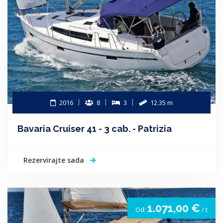
2016
8
3
12.35 m
Bavaria Cruiser 41 - 3 cab. - Patrizia
Rezervirajte sada
1.071,00 €
Od:
/ t