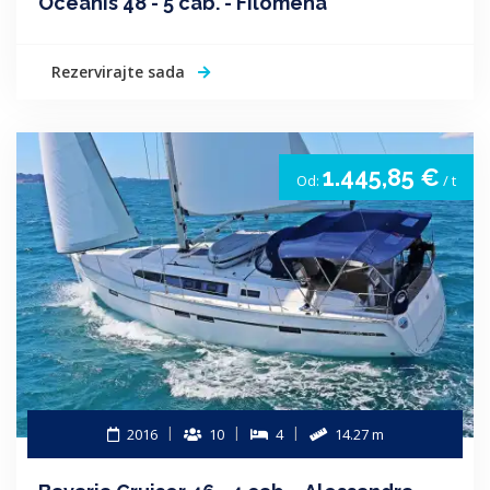
Oceanis 48 - 5 cab. - Filomena
Rezervirajte sada
1.445,85 €
Od:
/ t
2016
10
4
14.27 m