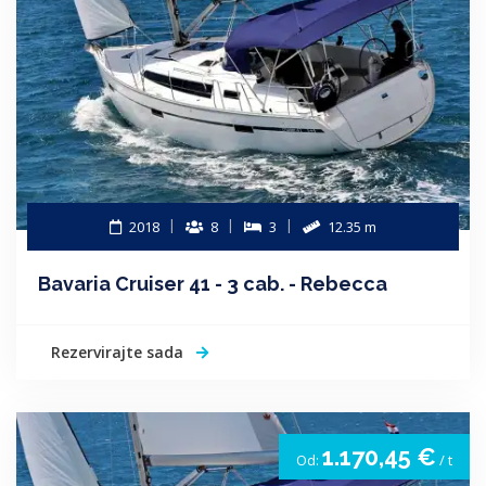
2018
8
3
12.35 m
Bavaria Cruiser 41 - 3 cab. - Rebecca
Rezervirajte sada
1.170,45 €
Od:
/ t