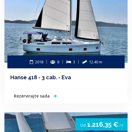
2018
8
3
12.40 m
Hanse 418 - 3 cab. - Eva
Rezervirajte sada
1.216,35 €
Od:
/ t