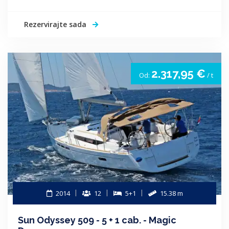
Rezervirajte sada
2.317,95 €
Od:
/ t
2014
12
5+1
15.38 m
Sun Odyssey 509 - 5 + 1 cab. - Magic