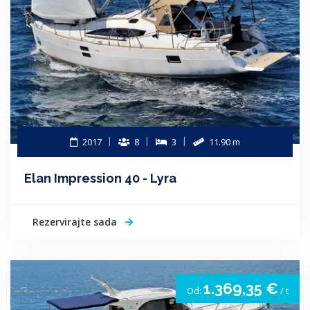
2017
8
3
11.90 m
Elan Impression 40 - Lyra
Rezervirajte sada
1.369,35 €
Od:
/ t