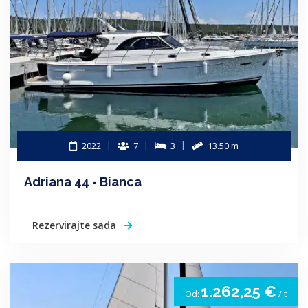
2022
7
3
13.50 m
Adriana 44 - Bianca
Rezervirajte sada
1.262,25 €
Od:
/ t