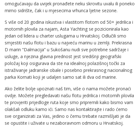
omogućavaju da uvijek pronađete neku skrovitu uvalu ili poneko
mirno sidrište, čak i u mjesecima vrhunca ljetne sezone.
S više od 20 godina iskustva i vlastitom flotom od 50+ jedrilica i
motornih plovila za najam, Asta Yachting se pozicionirala kao
jedan od lidera u charter uslugama u Hrvatskoj. Odlučili smo
smjestiti našu flotu i bazu u najveću marinu u zemlji. Prekrasna
D marin “Dalmacija” u Sukošanu nudi sve potrebne sadržaje i
usluge, a njezina glavna prednost jest središnji geografski
položaj koji osigurava da ste na idealnoj polazišnoj točki za
istraživanje jadranske obale i posebno prekrasnog nacionalnog
parka Kornati koji je udaljen samo sat ili dva od marine.
Ako želite bolje upoznati naš tim, više o nama možete pronaći
ovdje. Možete pregledavati našu flotu jedrilica i motornih plovila
te provjeriti prijedloge ruta koje smo pripremili kako bismo vam
olakšali odluku kamo ići. Samo nas kontaktirajte i rado ćemo
sve organizirati za Vas, jedino o čemu trebate razmišljati je da
se opustite i uživate u nezaboravnom odmoru u Hrvatskoj.