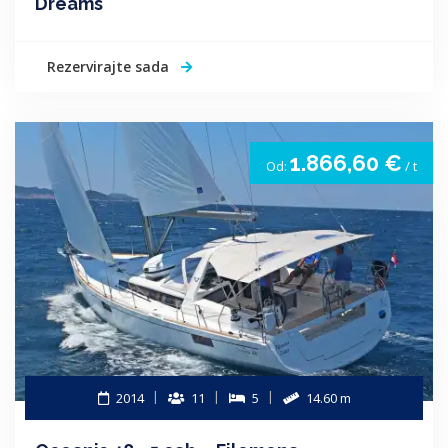
Dreams
Rezervirajte sada
1.866,60 €
Od:
/ t
2014
11
5
14.60 m