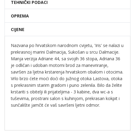
TEHNIČKI PODACI
OPREMA
CIJENE
Nazvana po hrvatskom narodnom cvijetu, 'Iris' se nalazi u
prekrasnoj marini Dalmacija, Sukošan u srcu Dalmacije.
Manja verzija Adriane 44, sa svojih 36 stopa, Adriana 36
je odličan i udoban motorni brod za manevriranje,
savršen za ljetna krstarenja hrvatskom obalom i otocima.
Vrlo brzo ćete moći doći do južnog otoka Lastova, otoka
s prekrasnim starim gradom i puno zelenila. Bilo da želite
krstariti s obitelji ili prijateljima - 3 kabine, dva wc-a s
tuševima, prostrani salon s kuhinjom, prekrasan kokpit i
sunčalište jamčit će vaš savršeni ljetni odmor.