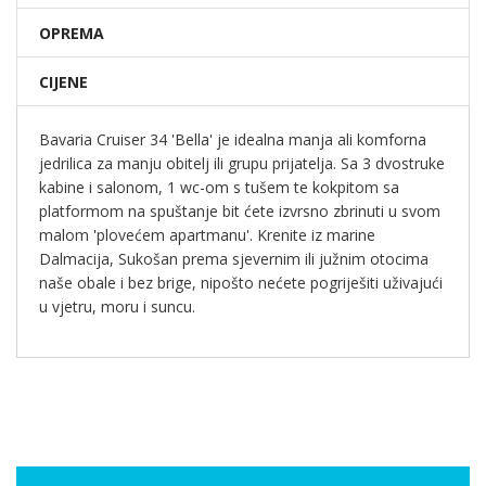
OPREMA
CIJENE
Bavaria Cruiser 34 'Bella' je idealna manja ali komforna
jedrilica za manju obitelj ili grupu prijatelja. Sa 3 dvostruke
kabine i salonom, 1 wc-om s tušem te kokpitom sa
platformom na spuštanje bit ćete izvrsno zbrinuti u svom
malom 'plovećem apartmanu'. Krenite iz marine
Dalmacija, Sukošan prema sjevernim ili južnim otocima
naše obale i bez brige, nipošto nećete pogriješiti uživajući
u vjetru, moru i suncu.