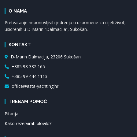
O NAMA
Pretvaranje neponovljivih jedrenja u uspomene za cijeli život,
usidrenih u D-Marin “Dalmacija”, Sukošan.
KONTAKT
D-Marin Dalmacija, 23206 Sukošan
+385 98 332 165
+385 99 444 1113
office@asta-yachting.hr
TREBAM POMOĆ
Pitanja
Kako rezervirati plovilo?