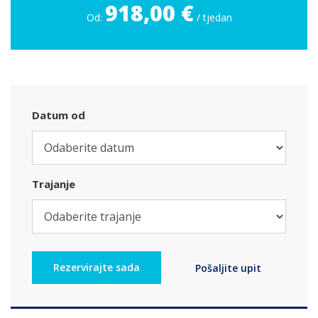
918,00 €
Od:
/ tjedan
Datum od
Trajanje