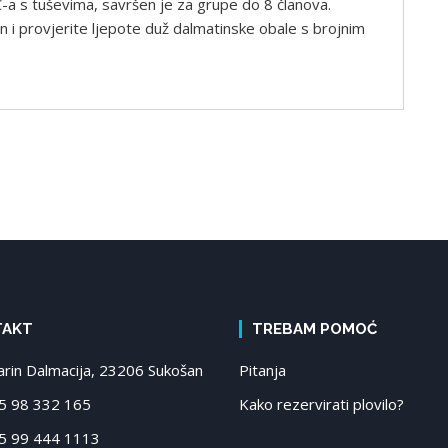
-a s tuševima, savršen je za grupe do 8 članova.
n i provjerite ljepote duž dalmatinske obale s brojnim
TAKT
TREBAM POMOĆ
in Dalmacija, 23206 Sukošan
Pitanja
 98 332 165
Kako rezervirati plovilo?
 99 444 1113