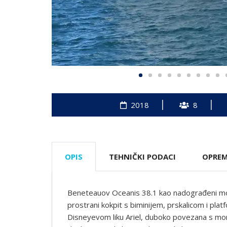
2018
8
OPIS
TEHNIČKI PODACI
OPRE
Beneteauov Oceanis 38.1 kao nadograđeni mo
prostrani kokpit s biminijem, prskalicom i pl
Disneyevom liku Ariel, duboko povezana s more