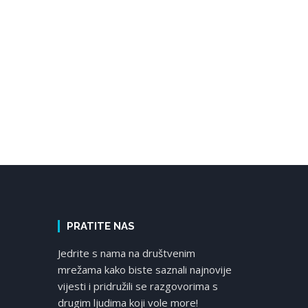
PRATITE NAS
Jedrite s nama na društvenim
mrežama kako biste saznali najnovije
vijesti i pridružili se razgovorima s
drugim ljudima koji vole more!