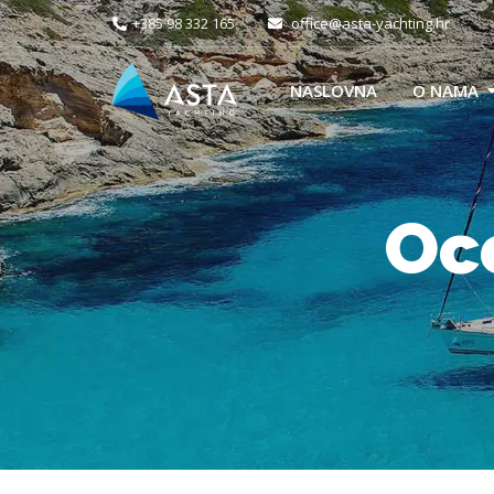
+385 98 332 165
office@asta-yachting.hr
NASLOVNA
O NAMA
Oce