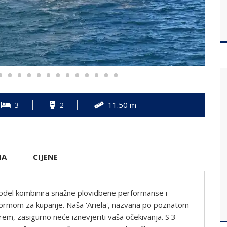
3
2
11.50 m
MA
CIJENE
del kombinira snažne plovidbene performanse i
atformom za kupanje. Naša 'Ariela', nazvana po poznatom
m, zasigurno neće iznevjeriti vaša očekivanja. S 3