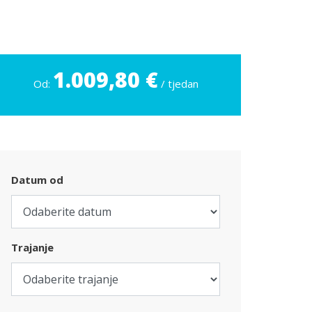
1.009,80 €
Od:
/ tjedan
Datum od
Trajanje