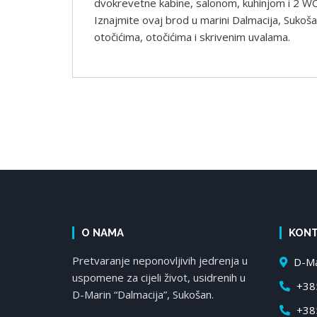
dvokrevetne kabine, salonom, kuhinjom i 2 WC
Iznajmite ovaj brod u marini Dalmacija, Sukoša
otočićima, otočićima i skrivenim uvalama.
O NAMA
KON
Pretvaranje neponovljivih jedrenja u
D-Mar
uspomene za cijeli život, usidrenih u
+385
D-Marin “Dalmacija”, Sukošan.
+385