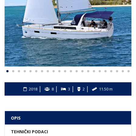
2018
8
3
2
11.50 m
OPIS
TEHNIČKI PODACI