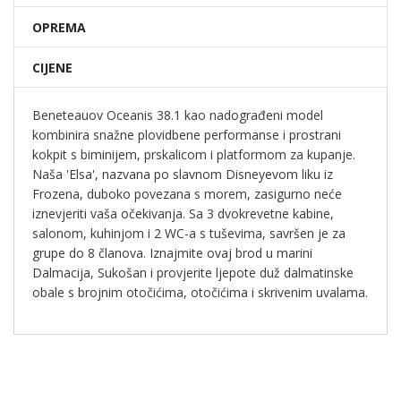
OPREMA
CIJENE
Beneteauov Oceanis 38.1 kao nadograđeni model
kombinira snažne plovidbene performanse i prostrani
kokpit s biminijem, prskalicom i platformom za kupanje.
Naša 'Elsa', nazvana po slavnom Disneyevom liku iz
Frozena, duboko povezana s morem, zasigurno neće
iznevjeriti vaša očekivanja. Sa 3 dvokrevetne kabine,
salonom, kuhinjom i 2 WC-a s tuševima, savršen je za
grupe do 8 članova. Iznajmite ovaj brod u marini
Dalmacija, Sukošan i provjerite ljepote duž dalmatinske
obale s brojnim otočićima, otočićima i skrivenim uvalama.