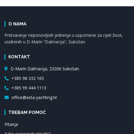
O NAMA
Pretvaranje neponovljivih jedrenja u uspomene za cijeli život,
usidrenih u D-Marin “Dalmacija”, Sukošan.
KONTAKT
D-Marin Dalmacija, 23206 Sukošan
+385 98 332 165
+385 99 444 1113
office@asta-yachting.hr
TREBAM POMOĆ
Pitanja
Kako rezervirati plovilo?