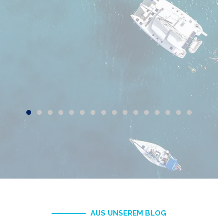
s
e
nd
AUS UNSEREM BLOG