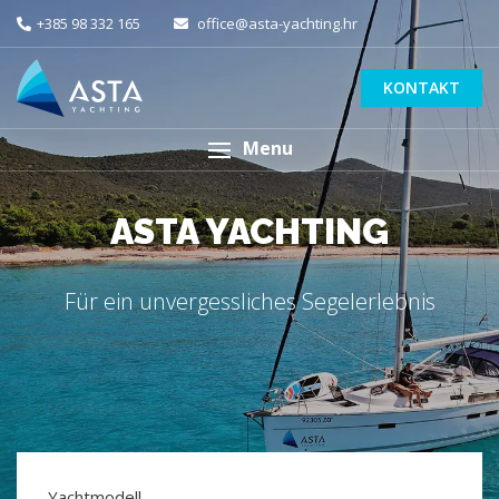
+385 98 332 165
office@asta-yachting.hr
KONTAKT
Menu
ASTA YACHTING
Für ein unvergessliches Segelerlebnis
Yachtmodell