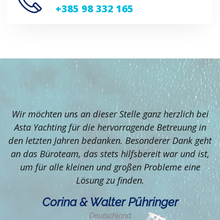
+385 98 332 165
Wir möchten uns an dieser Stelle ganz herzlich bei
Asta Yachting für die hervorragende Betreuung in
en
den letzten Jahren bedanken. Besonderer Dank geht
g
an das Büroteam, das stets hilfsbereit war und ist,
um für alle kleinen und großen Probleme eine
n.
Lösung zu finden.
Corina & Walter Pühringer
,
Deutschland