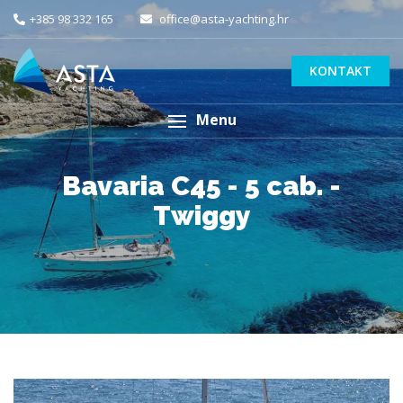
+385 98 332 165
office@asta-yachting.hr
KONTAKT
Menu
Bavaria C45 - 5 cab. -
Twiggy