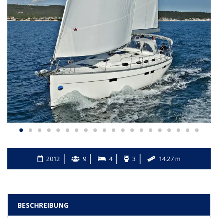
2012
9
4
3
14.27 m
BESCHREIBUNG