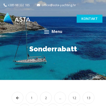
+385 98 332 165
office@asta-yachting.hr
KONTAKT
Menu
Sonderrabatt
1
2
...
12
13