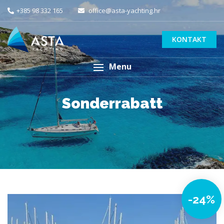
+385 98 332 165
office@asta-yachting.hr
KONTAKT
Menu
Sonderrabatt
-24%