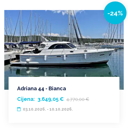
-24%
Adriana 44 - Bianca
Cijena:
3.649,05 €
4.770,00 €
03.10.2026. - 10.10.2026.