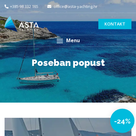
+385 98 332 165
office@asta-yachting.hr
KONTAKT
Menu
Poseban popust
-24%