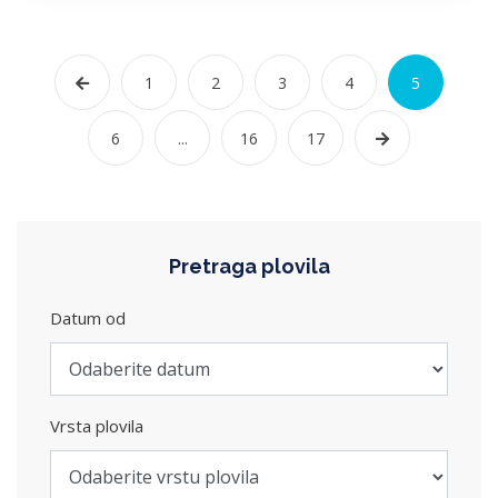
1
2
3
4
5
6
...
16
17
Pretraga plovila
Datum od
Vrsta plovila