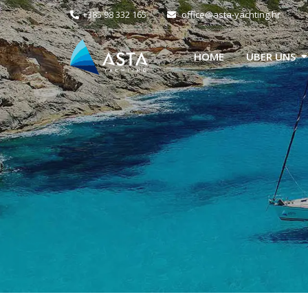
+385 98 332 165
office@asta-yachting.hr
HOME
ÜBER UNS