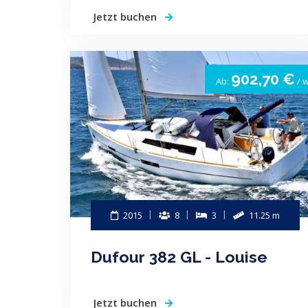
Jetzt buchen
902,70 €
Ab:
/ 
2015
8
3
11.25 m
Dufour 382 GL - Louise
Jetzt buchen