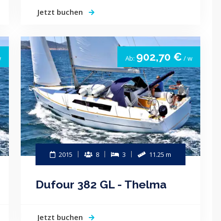
Jetzt buchen
902,70 €
w
Ab:
/ w
2015
8
3
11.25 m
Dufour 382 GL - Thelma
Jetzt buchen