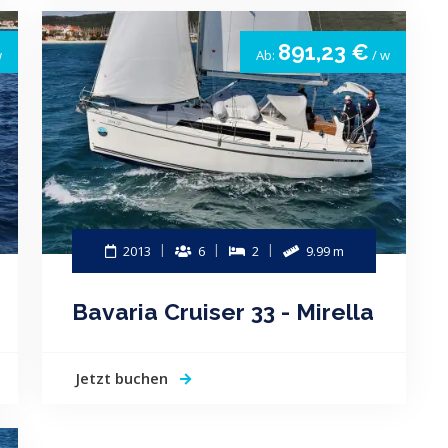
891,23 €
w
Ab:
/ w
2013
6
2
9.99 m
Bavaria Cruiser 33 - Mirella
Jetzt buchen