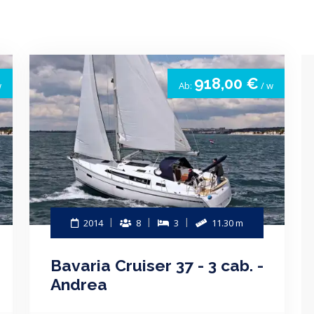
918,00 €
w
Ab:
/ w
2014
8
3
11.30 m
Bavaria Cruiser 37 - 3 cab. -
Andrea