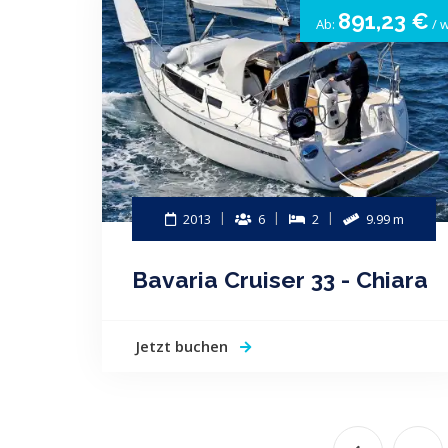
891,23 €
Ab:
/ 
2013
6
2
9.99 m
Bavaria Cruiser 33 - Chiara
Jetzt buchen