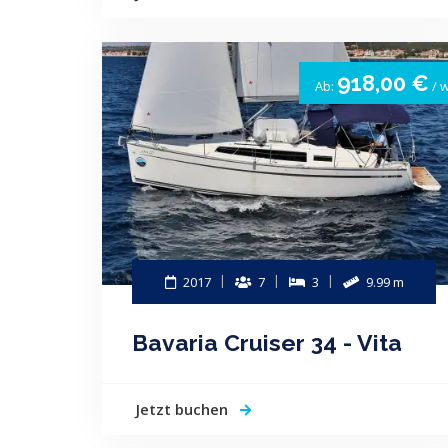
918,00 €
Ab:
/ 
2017
7
3
9.99 m
Bavaria Cruiser 34 - Vita
Jetzt buchen