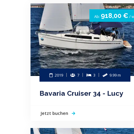
918,00 €
Ab:
/ 
2019
7
3
9.99 m
Bavaria Cruiser 34 - Lucy
Jetzt buchen