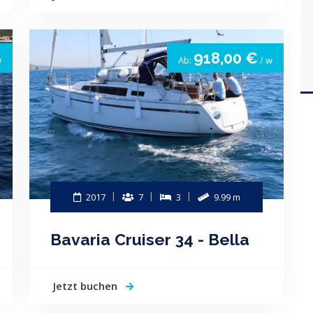
918,00 €
w
Ab:
/ w
2017
7
3
9.99 m
Bavaria Cruiser 34 - Bella
Jetzt buchen