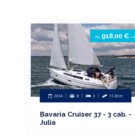
918,00 €
Ab:
/ 
2014
8
3
11.30 m
Bavaria Cruiser 37 - 3 cab. -
Julia