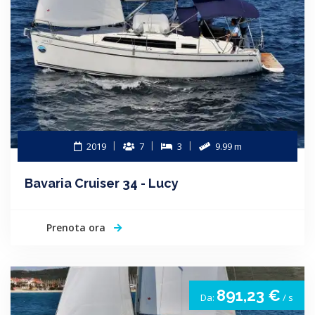
2019
7
3
9.99 m
Bavaria Cruiser 34 - Lucy
Prenota ora
891,23 €
Da:
/ s