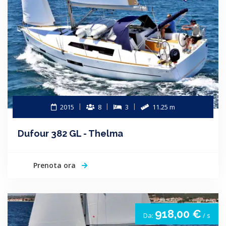
2015
8
3
11.25 m
Dufour 382 GL - Thelma
Prenota ora
918,00 €
Da:
/ s