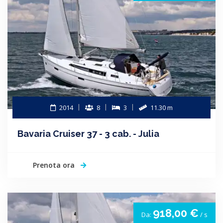
2014
8
3
11.30 m
Bavaria Cruiser 37 - 3 cab. - Julia
Prenota ora
918,00 €
Da:
/ s