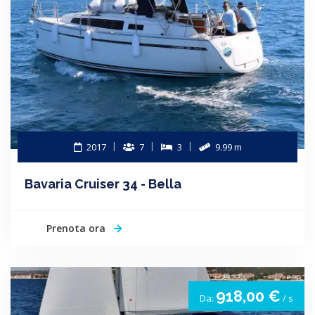
2017
7
3
9.99 m
Bavaria Cruiser 34 - Bella
Prenota ora
918,00 €
Da:
/ s