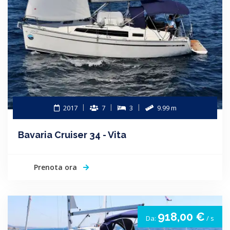
2017
7
3
9.99 m
Bavaria Cruiser 34 - Vita
Prenota ora
918,00 €
Da:
/ s