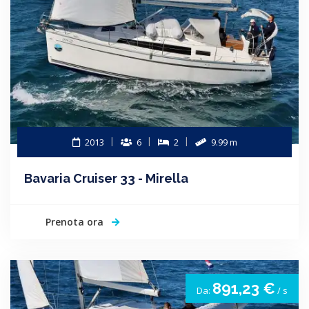
2013
6
2
9.99 m
Bavaria Cruiser 33 - Mirella
Prenota ora
891,23 €
Da:
/ s