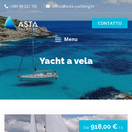
+385 98 332 165
office@asta-yachting.hr
CONTATTO
Menu
Yacht a vela
918,00 €
Da:
/ s