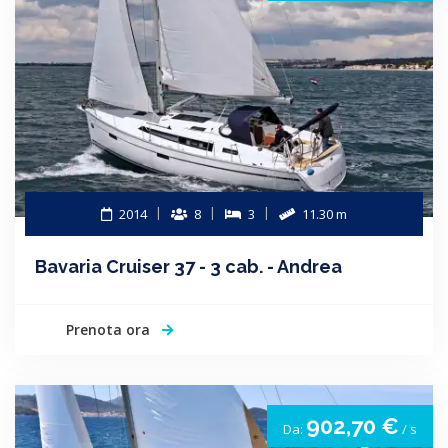
2014
8
3
11.30 m
Bavaria Cruiser 37 - 3 cab. - Andrea
Prenota ora
902,70 €
Da:
/ s