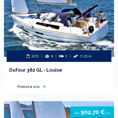
2015
8
3
11.25 m
Dufour 382 GL - Louise
Prenota ora
902,70 €
Da:
/ s