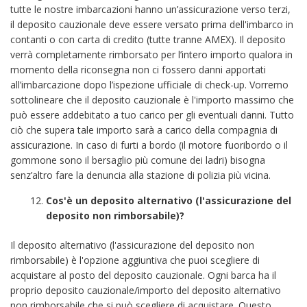
tutte le nostre imbarcazioni hanno un’assicurazione verso terzi,
il deposito cauzionale deve essere versato prima dell'imbarco in
contanti o con carta di credito (tutte tranne AMEX). Il deposito
verrà completamente rimborsato per l’intero importo qualora in
momento della riconsegna non ci fossero danni apportati
all’imbarcazione dopo l’ispezione ufficiale di check-up. Vorremo
sottolineare che il deposito cauzionale è l'importo massimo che
può essere addebitato a tuo carico per gli eventuali danni. Tutto
ciò che supera tale importo sarà a carico della compagnia di
assicurazione. In caso di furti a bordo (il motore fuoribordo o il
gommone sono il bersaglio più comune dei ladri) bisogna
senz’altro fare la denuncia alla stazione di polizia più vicina.
Cos'è un deposito alternativo (l'assicurazione del
deposito non rimborsabile)?
Il deposito alternativo (l'assicurazione del deposito non
rimborsabile) è l'opzione aggiuntiva che puoi scegliere di
acquistare al posto del deposito cauzionale. Ogni barca ha il
proprio deposito cauzionale/importo del deposito alternativo
non rimborsabile che si può scegliere di acquistare. Questo