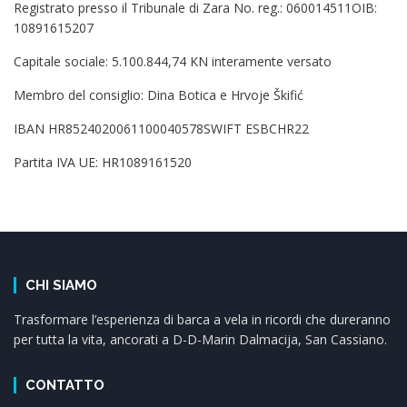
Registrato presso il Tribunale di Zara No. reg.: 060014511OIB:
10891615207
Capitale sociale: 5.100.844,74 KN interamente versato
Membro del consiglio: Dina Botica e Hrvoje Škifić
IBAN HR8524020061100040578SWIFT ESBCHR22
Partita IVA UE: HR1089161520
CHI SIAMO
Trasformare l’esperienza di barca a vela in ricordi che dureranno
per tutta la vita, ancorati a D-D-Marin Dalmacija, San Cassiano.
CONTATTO