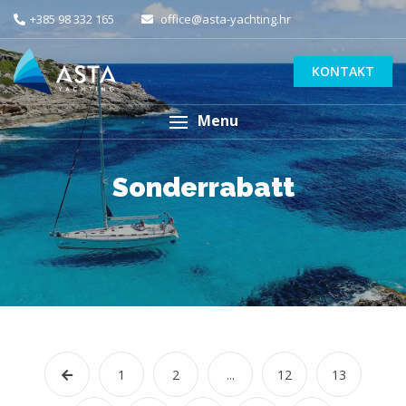
+385 98 332 165
office@asta-yachting.hr
KONTAKT
Menu
Sonderrabatt
1
2
...
12
13