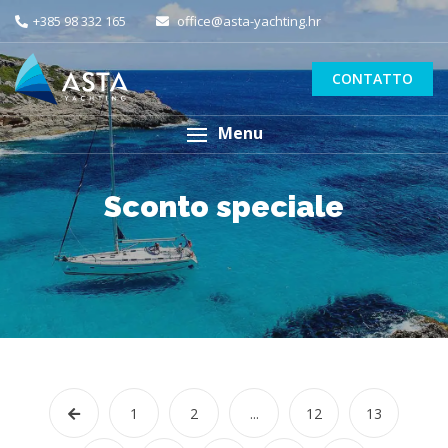
+385 98 332 165
office@asta-yachting.hr
CONTATTO
Menu
Sconto speciale
1
2
...
12
13