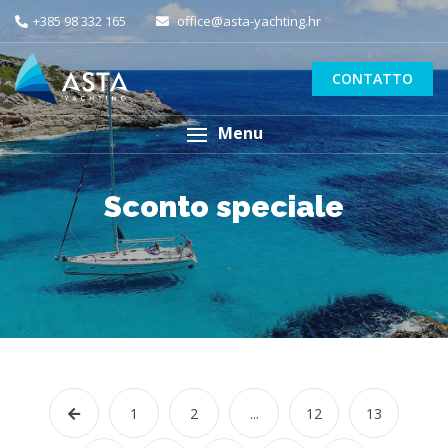
+385 98 332 165
office@asta-yachting.hr
CONTATTO
Menu
Sconto speciale
1
2
...
12
13