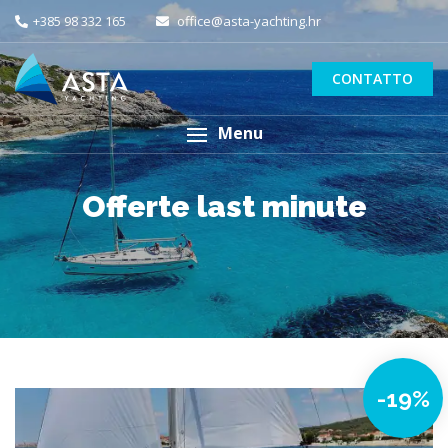
+385 98 332 165
office@asta-yachting.hr
CONTATTO
Menu
Offerte last minute
-19%