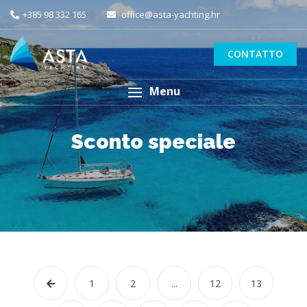
+385 98 332 165
office@asta-yachting.hr
CONTATTO
Menu
Sconto speciale
1
2
...
12
13