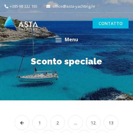
+385 98 332 165
office@asta-yachting.hr
CONTATTO
Menu
Sconto speciale
1
2
...
12
13